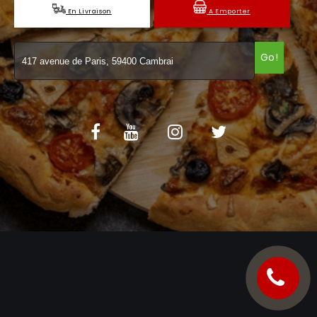
En Livraison
A Emporter
C.G.V
Go!