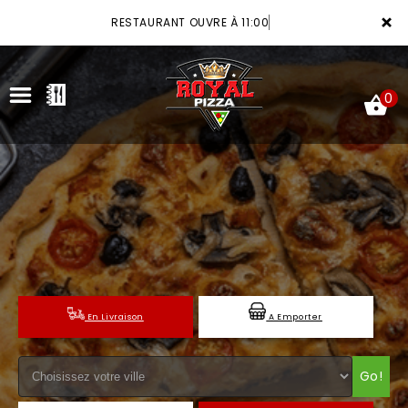
×
RESTAURANT OUVRE À 11:00
0
ACCUEIL
LA CARTE
VOTRE COMPTE
En Livraison
A Emporter
NOTRE RESTAURANT
VOS AVIS
Go!
MENTIONS LÉGALES