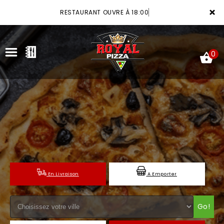
×
RESTAURANT OUVRE À 18:00
0
ACCUEIL
LA CARTE
VOTRE COMPTE
En Livraison
A Emporter
NOTRE RESTAURANT
VOS AVIS
Go!
MENTIONS LÉGALES