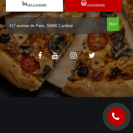
En Livraison
A Emporter
C.G.V
Go!