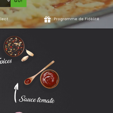
GO!
llect
Programme de Fidélité